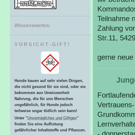
Kommandos
Teilnahme 
Wissenswertes:
Zahlung vor
Str.11, 5429
V O R S I C H T - G I F T !
gerne neue
Junge
Hunde kauen auf sehr vielen Dingen,
die nicht gesund für sie sind, oder sie
bekommen aus Unwissenheit
Fortlaufend
Nahrung, die für uns Menschen
Vertrauens
ungefährlich, für Hunde jedoch
teilweise sogar tödlich sein kann!
Grundkomma
Unter "
Unverträgliches und Giftiges
"
Lernverhalt
finden Sie eine Auflistung
gefährlicher Inhaltstoffe und Pflanzen.
- donnersta