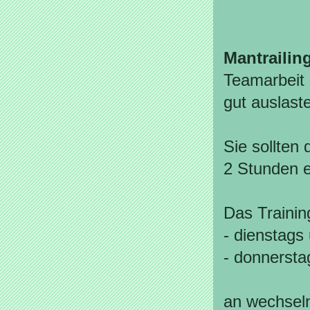
Mantrailin
Teamarbeit 
gut auslast
Sie sollten
2 Stunden e
Das Training
- dienstags
- donnersta
an wechseln