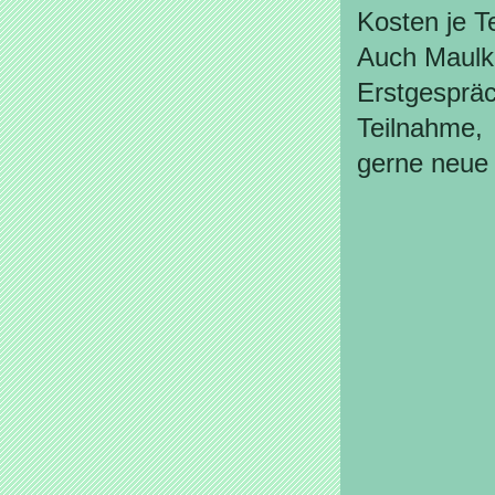
Kosten je Te
Auch Maulko
Erstgespräc
Teilnahme,
gerne neue