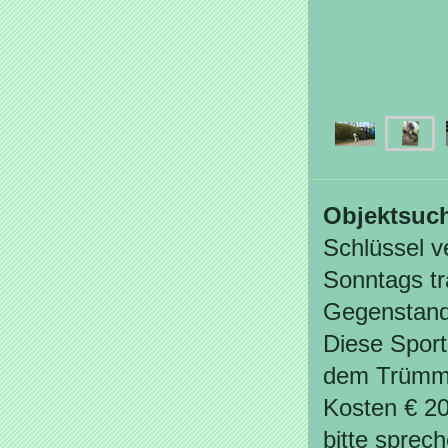
Objektsuc
Schlüssel 
Sonntags tra
Gegenstand
Diese Sporta
dem Trümme
Kosten € 20
bitte sprec