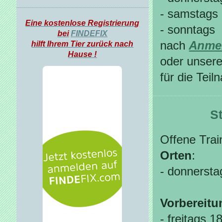
- samstags 
Eine kostenlose Registrierung
- sonntags 
bei
FINDEFIX
nach
Anme
hilft Ihrem Tier zurück nach
Hause !
oder unsere
für die Tei
S
Offene Tra
Orten
:
- donnersta
Vorbereitu
- freitags 