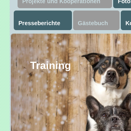
Projekte und Kooperationen
Foto
Presseberichte
Gästebuch
K
Trainin
Mant