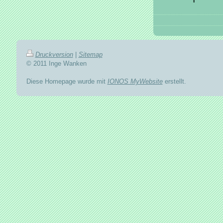
Druckversion
|
Sitemap
© 2011 Inge Wanken
Diese Homepage wurde mit
IONOS MyWebsite
erstellt.