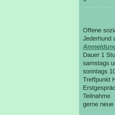
Offene sozi
Jederhund 
Anmeldun
Dauer 1 St
samstags u
sonntags 1
Treffpunkt 
Erstgespräc
Teilnahme
gerne neue