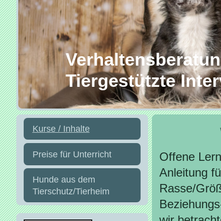
Verhaltensberatung
Tiergestützte Inte
Kurse / Inhalte
Preise für Unterricht
Offene Ler
Anleitung f
Hunde aus dem
Rasse/Größ
Tierschutz/Tierheim
Beziehungs
wir betrach