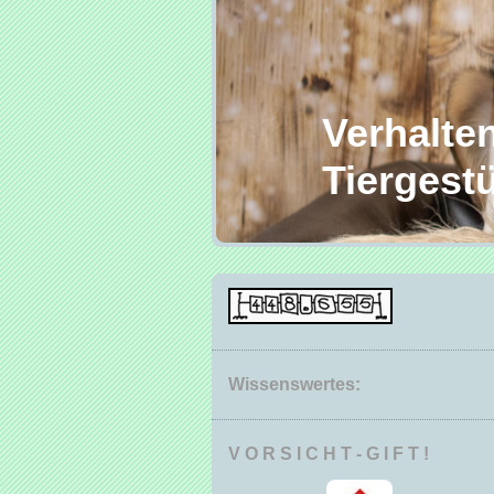
Verhaltens
Tiergestüt
Wissenswertes:
V O R S I C H T - G I F T !