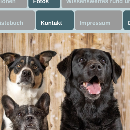
tionen
Fotos
Wissenswertes rund 
stebuch
Kontakt
Impressum
ning Ausla
ntrail