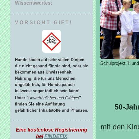
Wissenswertes:
V O R S I C H T - G I F T !
Hunde kauen auf sehr vielen Dingen,
Schulprojekt "Hund
die nicht gesund für sie sind, oder sie
bekommen aus Unwissenheit
Nahrung, die für uns Menschen
ungefährlich, für Hunde jedoch
teilweise sogar tödlich sein kann!
Unter "
Unverträgliches und Giftiges
"
finden Sie eine Auflistung
50-Jah
gefährlicher Inhaltstoffe und Pflanzen.
mit den Ki
Eine kostenlose Registrierung
bei
FINDEFIX