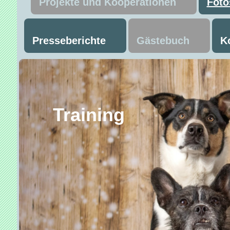
Projekte und Kooperationen
Foto
Presseberichte
Gästebuch
K
Trainin
Mant