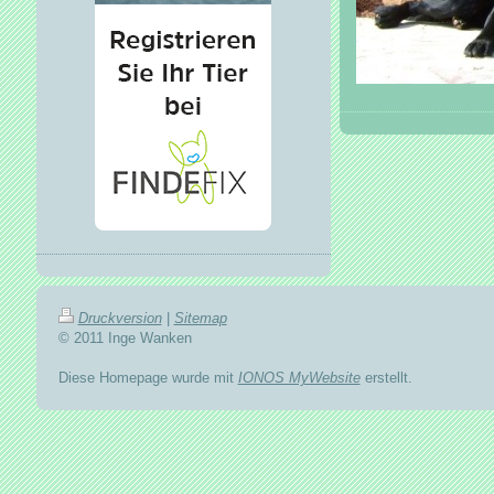
Druckversion
|
Sitemap
© 2011 Inge Wanken
Diese Homepage wurde mit
IONOS MyWebsite
erstellt.