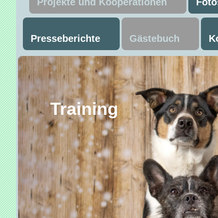
Projekte und Kooperationen
Foto
Presseberichte
Gästebuch
K
Trainin
Mant