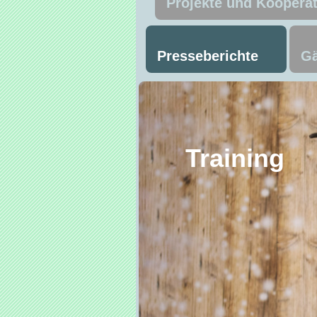
Projekte und Koopera
Presseberichte
Gä
Trai
Ma