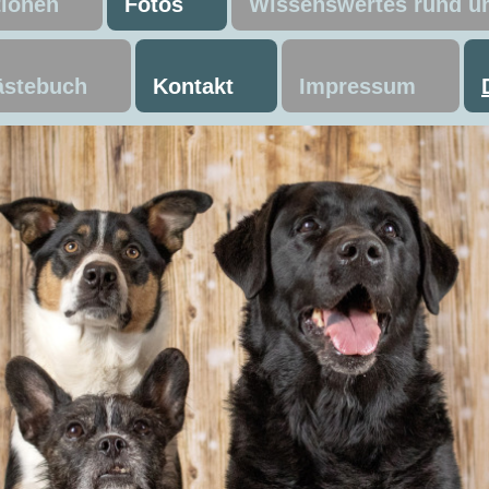
tionen
Fotos
Wissenswertes rund 
stebuch
Kontakt
Impressum
ning Ausla
ntrail