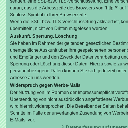
senden, eine SSL-bzw. TLS-Verschlüsselung. Eine versch
daran, dass die Adresszeile des Browsers von “http://” auf 
Schloss-Symbol in Ihrer Browserzeile.
Wenn die SSL- bzw. TLS-Verschlüsselung aktiviert ist, kö
übermitteln, nicht von Dritten mitgelesen werden.
Auskunft, Sperrung, Löschung
Sie haben im Rahmen der geltenden gesetzlichen Bestimm
unentgeltliche Auskunft über Ihre gespeicherten persone
und Empfänger und den Zweck der Datenverarbeitung und g
Sperrung oder Löschung dieser Daten. Hierzu sowie zu 
personenbezogene Daten können Sie sich jederzeit unte
Adresse an uns wenden.
Widerspruch gegen Werbe-Mails
Der Nutzung von im Rahmen der Impressumspflicht veröffe
Übersendung von nicht ausdrücklich angeforderter Werbun
wird hiermit widersprochen. Die Betreiber der Seiten behal
Schritte im Falle der unverlangten Zusendung von Werbe
E-Mails, vor.
3. Datenerfassung auf unserer