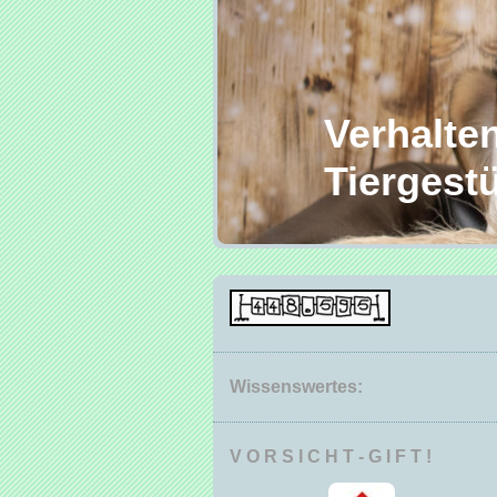
Verhaltens
Tiergestüt
Wissenswertes:
V O R S I C H T - G I F T !