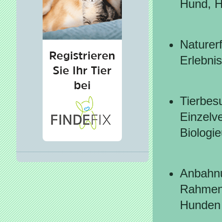
Hund, H
Naturer
Erlebni
Tierbes
Einzelv
Biologie
Anbahnu
Rahmen 
Hunden