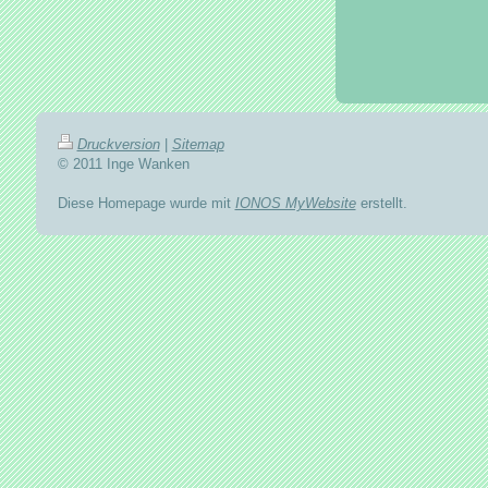
Druckversion
|
Sitemap
© 2011 Inge Wanken
Diese Homepage wurde mit
IONOS MyWebsite
erstellt.