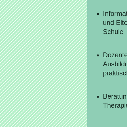
Informa
und Elt
Schule
Dozente
Ausbild
praktis
Beratun
Therapi