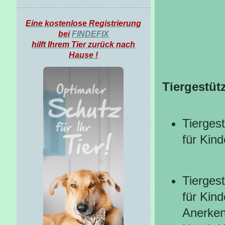
Eine kostenlose Registrierung
bei
FINDEFIX
hilft Ihrem Tier zurück nach
Hause !
Tiergestüt
Tierges
für Kin
Tierges
für Kind
Anerken