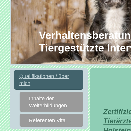
Verhaltensberatung
Tiergestützte Inte
Qualifikationen / über
mich
Inhalte der
Weiterbildungen
Zertifiz
Tierärz
Referenten Vita
Holstei