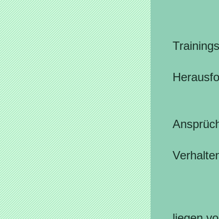
Nachbe
Training
im All
Herausf
Traini
Ansprü
(Depri
Verhalten
Verla
Einzel
liegen vo