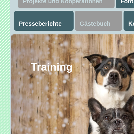
Projekte und Kooperationen
Foto
Presseberichte
Gästebuch
K
Trainin
Mant