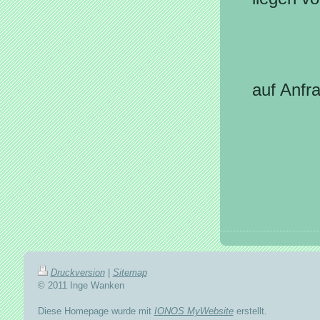
Jederm
spezie
auf Anfr
Druckversion
|
Sitemap
© 2011 Inge Wanken
Diese Homepage wurde mit
IONOS MyWebsite
erstellt.