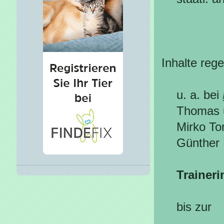
Inhalte reg
u. a. bei
Thomas u
Mirko To
Günther 
Traineri
bis zur
Ve