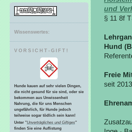
und Ver
§ 11 8f 
Wissenswertes:
Lehrgan
Hund (
V O R S I C H T - G I F T !
Referent
Freie Mi
seit 201
Hunde kauen auf sehr vielen Dingen,
die nicht gesund für sie sind, oder sie
bekommen aus Unwissenheit
Ehrenamt
Nahrung, die für uns Menschen
ungefährlich, für Hunde jedoch
teilweise sogar tödlich sein kann!
Zusatza
Unter "
Unverträgliches und Giftiges
"
finden Sie eine Auflistung
Inge - B