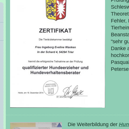
Prüfung
Schlesw
Theoret
Fehler,
Tierhei
Beanst
"sehr g
Danke a
hochkom
Pasqual
Peterse
Die Weiterbildung der
Hun