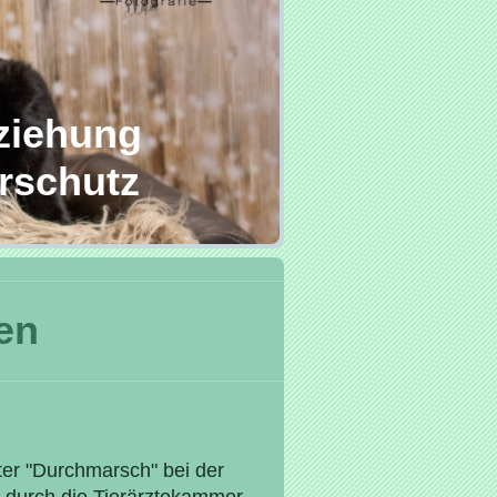
ziehung
rschutz
en
tter "Durchmarsch" bei der