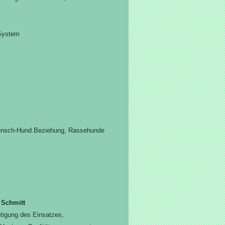
 System
 Mensch-Hund.Beziehung, Rassehunde
 Schmitt
tigung des Einsatzes,