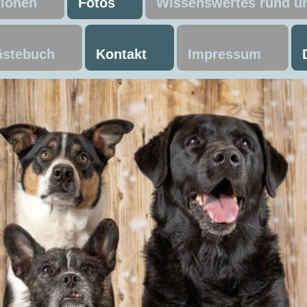
tionen
Fotos
Wissenswertes rund 
stebuch
Kontakt
Impressum
ning Ausla
ntrail